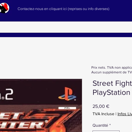
Contactez-nous en cliquant ici (reprises ou info diverses)
Prix nets. TVA non applic
Aucun supplément de TVA
Street Figh
PlayStation
Prix
25,00 €
TVA Incluse
|
Infos Li
Quantité
*