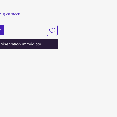
le(s) en stock
r
Réservation immédiate