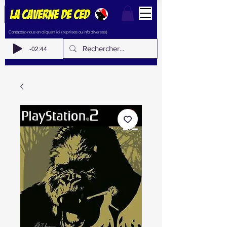
Contactez-nous en cliquant ici (reprises ou info diverses)
-02:44