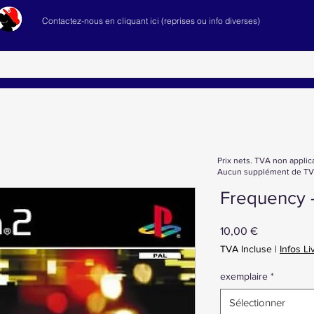
Contactez-nous en cliquant ici (reprises ou info diverses)
Prix nets. TVA non applic
Aucun supplément de TVA
Frequency 
Prix
10,00 €
TVA Incluse
|
Infos Li
exemplaire
*
Sélectionner