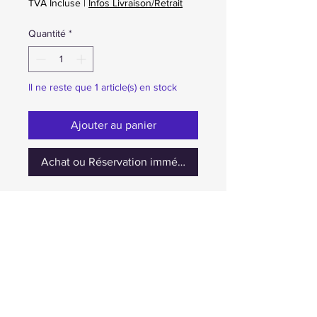
TVA Incluse
|
Infos Livraison/Retrait
Quantité
*
Il ne reste que 1 article(s) en stock
Ajouter au panier
Achat ou Réservation immédiate
neuf scellé 15€ ou 20CC
Prix nets. TVA non applicable selon le
régime de franchise en base.
Aucun supplément de TVA ne sera ajouté au
paiement.