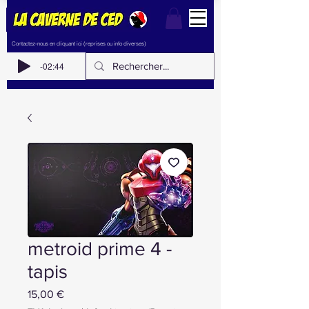
Contactez-nous en cliquant ici (reprises ou info diverses)
-02:44
metroid prime 4 -
tapis
Prix
15,00 €