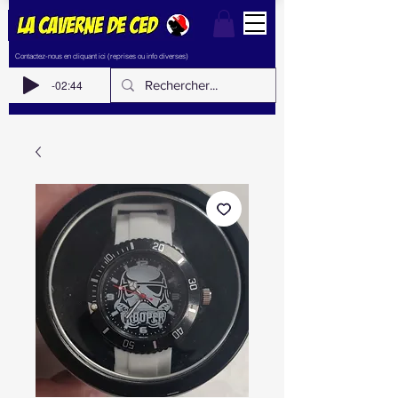
Contactez-nous en cliquant ici (reprises ou info diverses)
-02:44