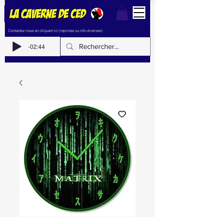
Contactez-nous en cliquant ici (reprises ou info diverses)
-02:44