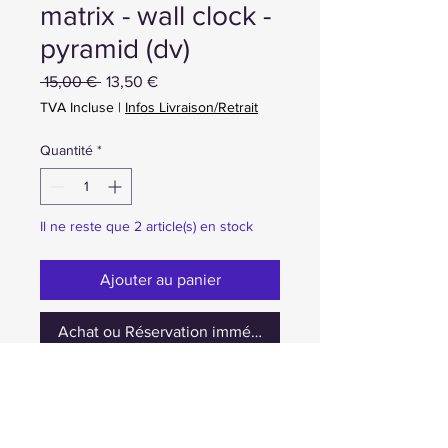
matrix - wall clock -
pyramid (dv)
Prix
Prix
 15,00 € 
13,50 €
original
promotionnel
TVA Incluse
|
Infos Livraison/Retrait
Quantité
*
Il ne reste que 2 article(s) en stock
Ajouter au panier
Achat ou Réservation immédiate
neuf en boite scellé