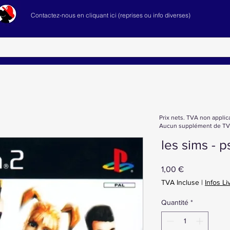
Contactez-nous en cliquant ici (reprises ou info diverses)
Prix nets. TVA non applic
Aucun supplément de TVA
les sims - p
Prix
1,00 €
TVA Incluse
|
Infos Li
Quantité
*