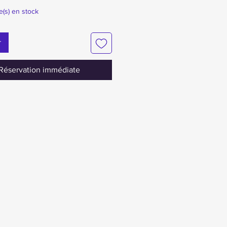
le(s) en stock
r
Réservation immédiate