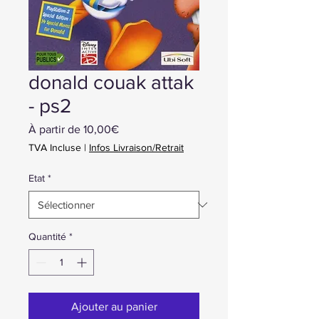
donald couak attak
- ps2
Prix
À partir de
10,00€
promotionnel
TVA Incluse
|
Infos Livraison/Retrait
Etat
*
Quantité
*
Ajouter au panier