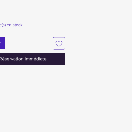
le(s) en stock
r
Réservation immédiate