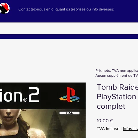
Contactez-nous en cliquant ici (reprises ou info diverses)
Prix nets. TVA non applic
Aucun supplément de TVA
Tomb Raide
PlayStatio
complet
Prix
10,00 €
TVA Incluse
|
Infos Li