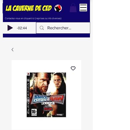
Contactez-nous en cliquant ici (reprises ou info diverses)
-02:44