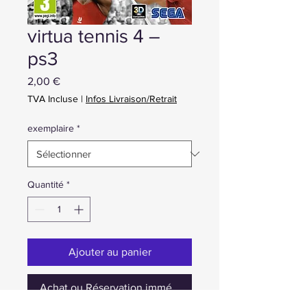
virtua tennis 4 –
ps3
Prix
2,00 €
TVA Incluse
|
Infos Livraison/Retrait
exemplaire
*
Quantité
*
Ajouter au panier
Achat ou Réservation immédiate