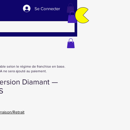
Se Connecter
able selon le régime de franchise en base.
 ne sera ajouté au paiement.
rsion Diamant —
S
vraison/Retrait