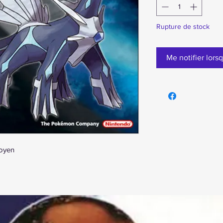
Rupture de stock
Me notifier lorsq
moyen