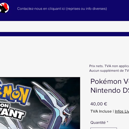
Contactez-nous en cliquant ici (reprises ou info diverses)
Prix nets. TVA non applic
Aucun supplément de TVA
Pokémon Ve
Nintendo D
Prix
40,00 €
TVA Incluse
|
Infos Li
Quantité
*