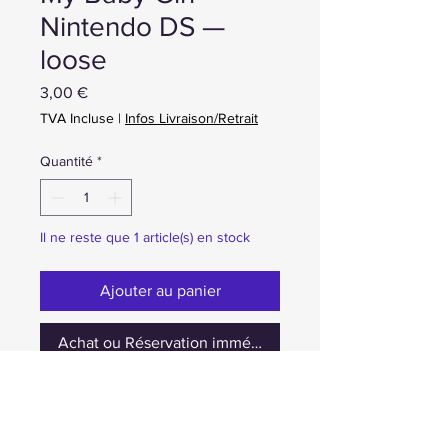
Nintendo DS —
loose
Prix
3,00 €
TVA Incluse
|
Infos Livraison/Retrait
Quantité
*
Il ne reste que 1 article(s) en stock
Ajouter au panier
Achat ou Réservation immédiate
occasion cartouche seulement