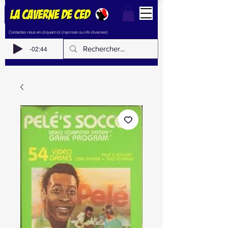
Contactez-nous en cliquant ici (reprises ou info diverses)
-02:44