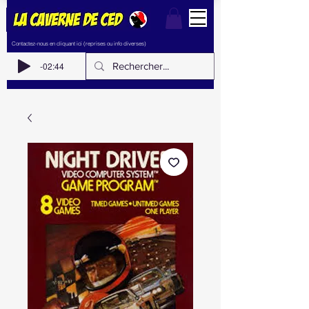
Contactez-nous en cliquant ici (reprises ou info diverses)
-02:44