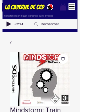
Contactez-nous en cliquant ici (reprises ou info diverses)
-02:44
Mindstorm: Train