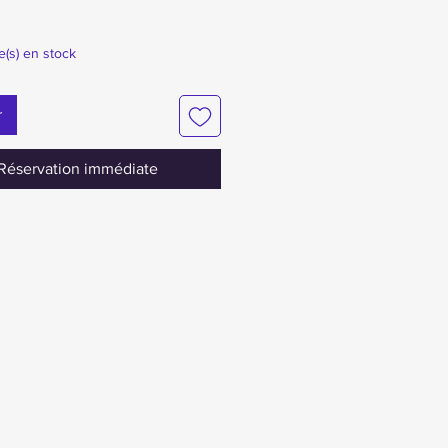
le(s) en stock
r
Réservation immédiate