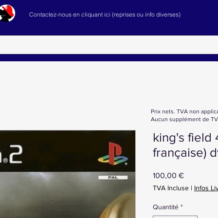
Contactez-nous en cliquant ici (reprises ou info diverses)
Prix nets. TVA non applic
Aucun supplément de TVA
king's field
française) d
Prix
100,00 €
TVA Incluse
|
Infos Li
Quantité
*