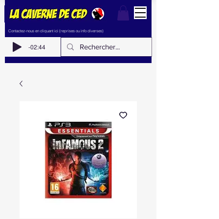
Contactez-nous en cliquant ici (reprises ou info diverses)
-02:44