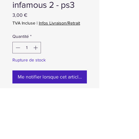
infamous 2 - ps3
Prix
3,00 €
TVA Incluse
|
Infos Livraison/Retrait
Quantité
*
Rupture de stock
Me notifier lorsque cet article est disponible
occasion en boite
Prix nets. TVA non applicable selon le
régime de franchise en base.
Aucun supplément de TVA ne sera ajouté au