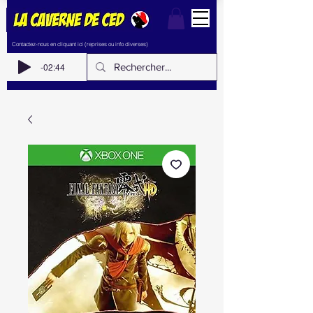
Contactez-nous en cliquant ici (reprises ou info diverses)
-02:44