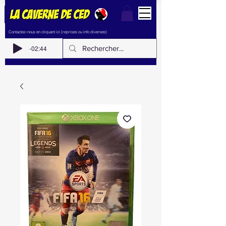
Contactez-nous en cliquant ici (reprises ou info diverses)
-02:44