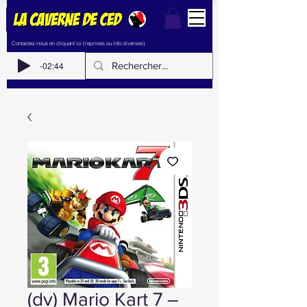
Contactez-nous en cliquant ici (reprises ou info diverses)
-02:44
(dv) Mario Kart 7 –