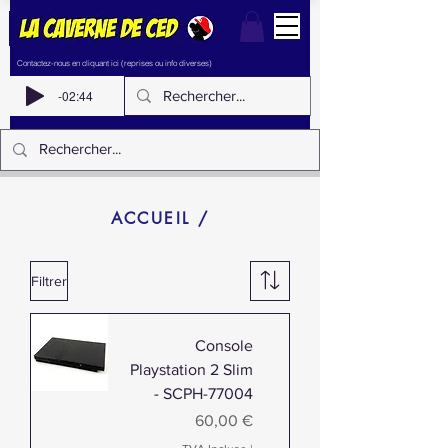
Contactez-nous en cliquant ici (reprises ou info diverses)
-02:44
ACCUEIL /
Filtrer
Console
Playstation 2 Slim
- SCPH-77004
Prix
60,00 €