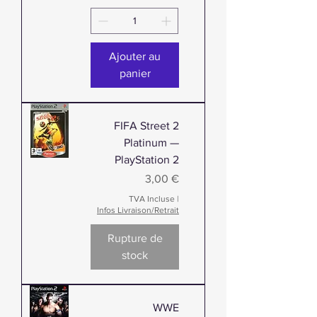
Ajouter au
panier
FIFA Street 2
Platinum —
PlayStation 2
Prix
3,00 €
TVA Incluse
|
Infos Livraison/Retrait
Rupture de
stock
WWE