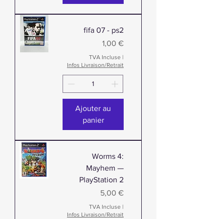
fifa 07 - ps2
Prix
1,00 €
TVA Incluse
|
Infos Livraison/Retrait
Ajouter au
panier
Worms 4:
Mayhem —
PlayStation 2
Prix
5,00 €
TVA Incluse
|
Infos Livraison/Retrait