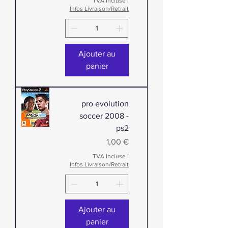
TVA Incluse
|
Infos Livraison/Retrait
Ajouter au
panier
pro evolution
soccer 2008 -
ps2
Prix
1,00 €
TVA Incluse
|
Infos Livraison/Retrait
Ajouter au
panier