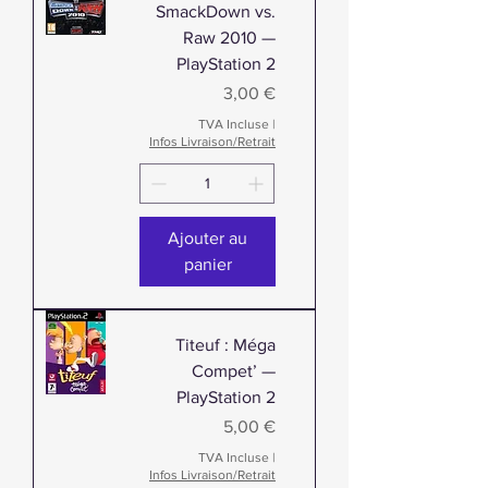
SmackDown vs.
Raw 2010 —
PlayStation 2
Prix
3,00 €
TVA Incluse
|
Infos Livraison/Retrait
Ajouter au
panier
Titeuf : Méga
Compet’ —
PlayStation 2
Prix
5,00 €
TVA Incluse
|
Infos Livraison/Retrait