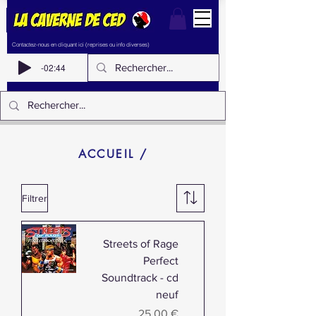
Contactez-nous en cliquant ici (reprises ou info diverses)
-02:44
ACCUEIL /
Filtrer
Streets of Rage
Perfect
Soundtrack - cd
neuf
Prix
25,00 €