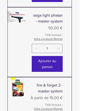
sega light phaser
- master system
Prix
50,00 €
TVA Incluse
|
Infos Livraison/Retrait
Ajouter au
panier
fire & forget 2 -
master system
Prix promotionnel
À partir de
15,00 €
TVA Incluse
|
Infos Livraison/Retrait