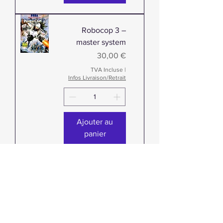
Robocop 3 –
master system
Prix
30,00 €
TVA Incluse
|
Infos Livraison/Retrait
Ajouter au
panier
The Ninja –
master system
Prix promotionnel
À partir de
7,00 €
TVA Incluse
|
Infos Livraison/Retrait