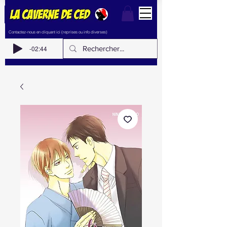
Contactez-nous en cliquant ici (reprises ou info diverses)
-02:44