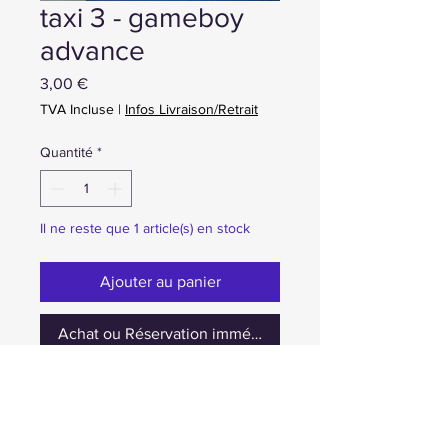
taxi 3 - gameboy
advance
Prix
3,00 €
TVA Incluse
|
Infos Livraison/Retrait
Quantité
*
Il ne reste que 1 article(s) en stock
Ajouter au panier
Achat ou Réservation immédiate
occasion cartouche seulement