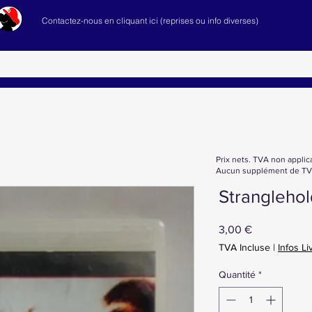
Contactez-nous en cliquant ici (reprises ou info diverses)
Prix nets. TVA non applic
Aucun supplément de TVA
Strangleho
Prix
3,00 €
TVA Incluse
|
Infos Li
Quantité
*