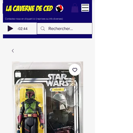
Contactez-nous en cliquant ici (reprises ou info diverses)
-02:44