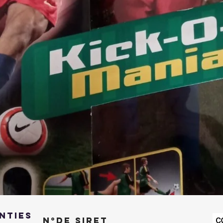
Aperçu rapide
NTIES
N°de SIRET