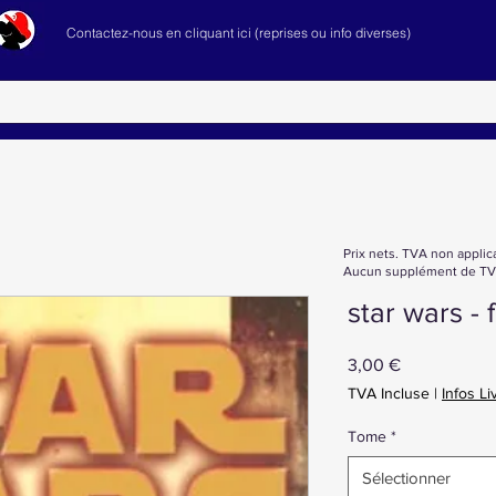
Contactez-nous en cliquant ici (reprises ou info diverses)
Prix nets. TVA non applic
Aucun supplément de TVA
star wars - 
Prix
3,00 €
TVA Incluse
|
Infos Li
Tome
*
Sélectionner