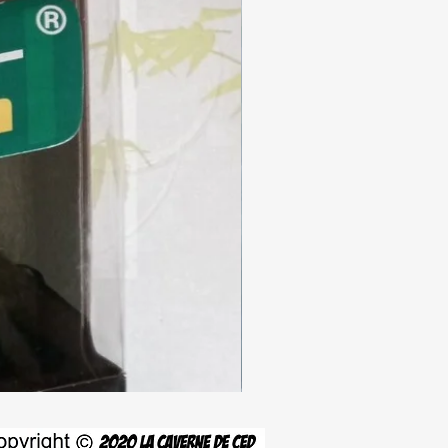
World
Cup
98
—
Nintendo