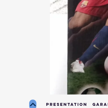
Kick-
O-
Mania
PRESENTATION
GARA
–
Ronaldinho