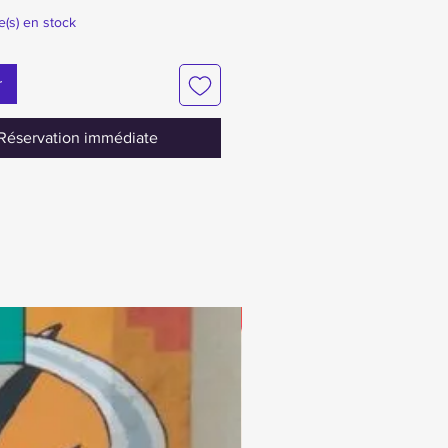
le(s) en stock
r
Réservation immédiate