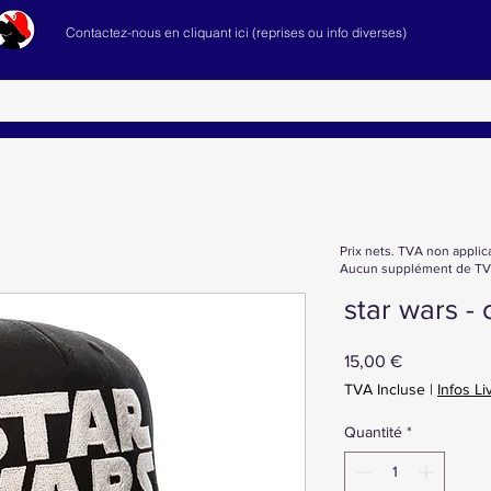
Contactez-nous en cliquant ici (reprises ou info diverses)
Prix nets. TVA non applic
Aucun supplément de TVA
star wars -
Prix
15,00 €
TVA Incluse
|
Infos Li
Quantité
*