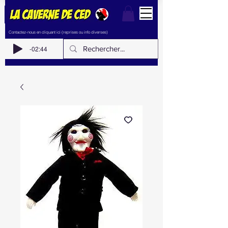
Contactez-nous en cliquant ici (reprises ou info diverses)
-02:44