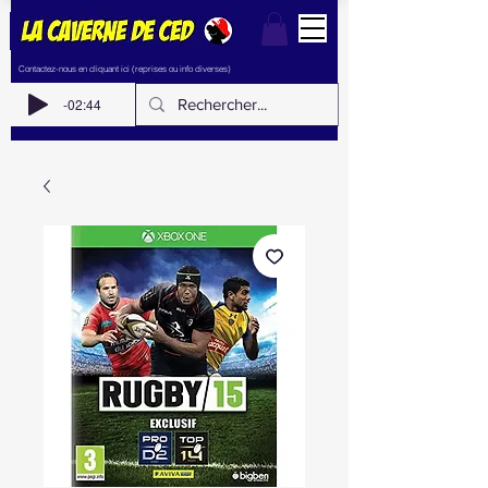
Contactez-nous en cliquant ici (reprises ou info diverses)
-02:44