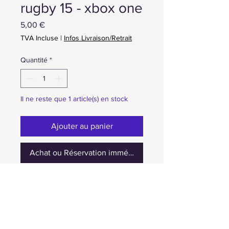
rugby 15 - xbox one
Prix
5,00 €
TVA Incluse
|
Infos Livraison/Retrait
Quantité
*
Il ne reste que 1 article(s) en stock
Ajouter au panier
Achat ou Réservation immédiate
occasion
Prix nets. TVA non applicable selon le