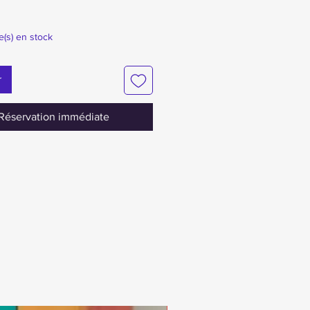
le(s) en stock
r
Réservation immédiate