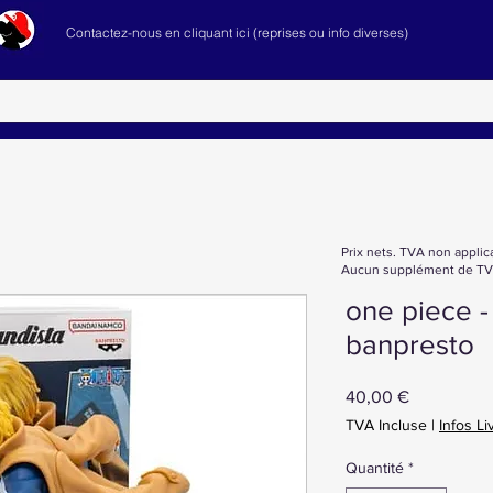
Contactez-nous en cliquant ici (reprises ou info diverses)
Prix nets. TVA non applic
Aucun supplément de TVA
one piece -
banpresto
Prix
40,00 €
TVA Incluse
|
Infos Li
Quantité
*