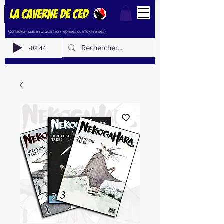
Contactez-nous en cliquant ici (reprises ou info diverses)
-02:44