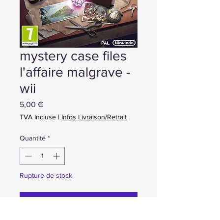
mystery case files
l'affaire malgrave -
wii
Prix
5,00 €
TVA Incluse
|
Infos Livraison/Retrait
Quantité
*
Rupture de stock
Me notifier lorsque cet article est disponible