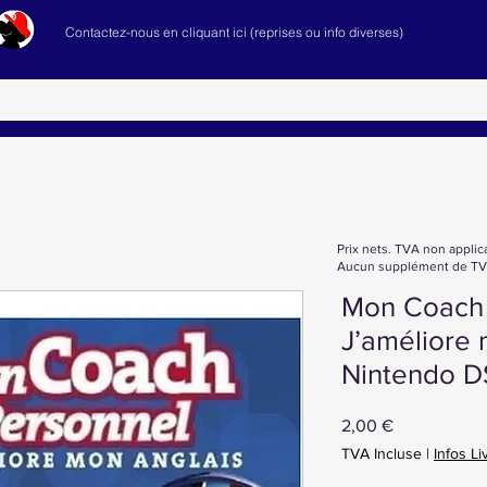
Contactez-nous en cliquant ici (reprises ou info diverses)
Prix nets. TVA non applic
Aucun supplément de TVA
Mon Coach 
J’améliore
Nintendo D
Prix
2,00 €
TVA Incluse
|
Infos Li