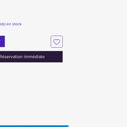
le(s) en stock
r
Réservation immédiate