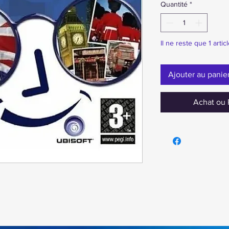
Quantité
*
Il ne reste que 1 artic
Ajouter au panie
Achat ou 