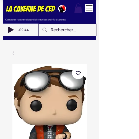
Contactez-nous en cliquant ici (reprises ou info diverses)
-02:44