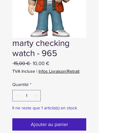
marty checking
watch - 965
Prix
Prix
 15,00 € 
10,00 €
original
promotionnel
TVA Incluse
|
Infos Livraison/Retrait
Quantité
*
Il ne reste que 1 article(s) en stock
Ajouter au panier