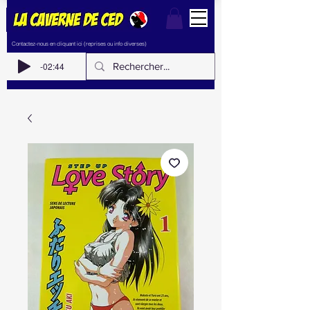
Contactez-nous en cliquant ici (reprises ou info diverses)
-02:44