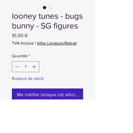
looney tunes - bugs
bunny - SG figures
Prix
10,00 €
TVA Incluse
|
Infos Livraison/Retrait
Quantité
*
Rupture de stock
Me notifier lorsque cet article est disponible
neuf en boite 10e ou 12cc