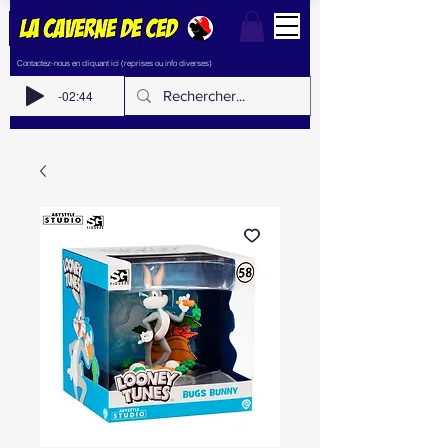
Contactez-nous en cliquant ici (reprises ou info diverses)
-02:44