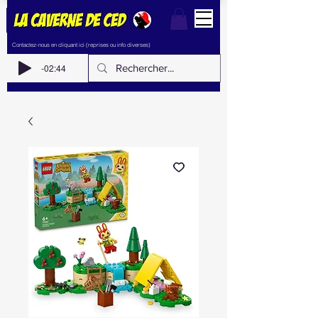
Contactez-nous en cliquant ici (reprises ou info diverses)
-02:44