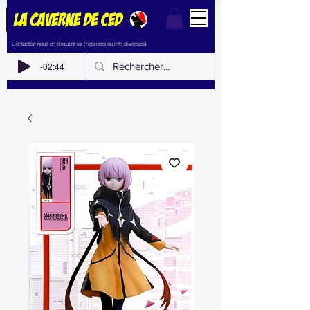
Contactez-nous en cliquant ici (reprises ou info diverses)
-02:44