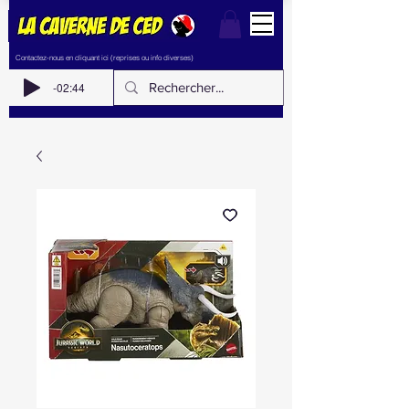
Contactez-nous en cliquant ici (reprises ou info diverses)
-02:44