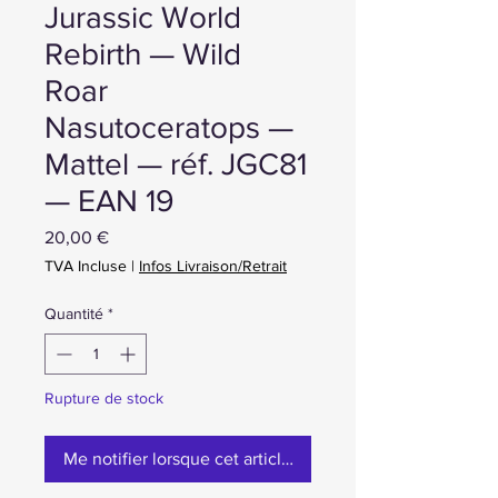
Jurassic World
Rebirth — Wild
Roar
Nasutoceratops —
Mattel — réf. JGC81
— EAN 19
Prix
20,00 €
TVA Incluse
|
Infos Livraison/Retrait
Quantité
*
Rupture de stock
Me notifier lorsque cet article est disponible