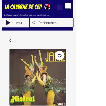
Contactez-nous en cliquant ici (reprises ou info diverses)
-02:44