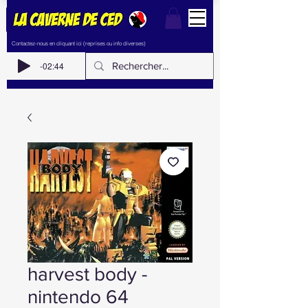
Contactez-nous en cliquant ici (reprises ou info diverses)
-02:44
harvest body -
nintendo 64