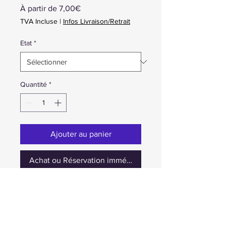
Prix
À partir de
7,00€
promotionnel
TVA Incluse
|
Infos Livraison/Retrait
Etat
*
Quantité
*
Ajouter au panier
Achat ou Réservation immédiate
occasion cartouche seulement