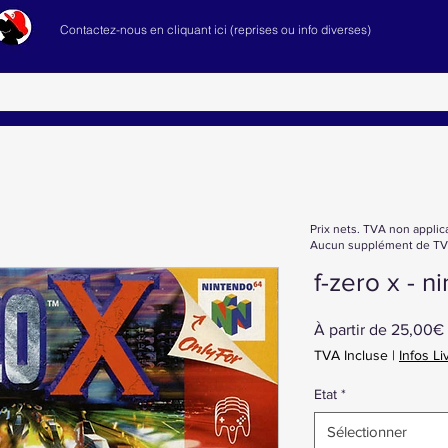
Contactez-nous en cliquant ici (reprises ou info diverses)
Prix nets. TVA non applic
Aucun supplément de TVA
f-zero x - 
À partir de
25,00€
TVA Incluse
|
Infos Li
Etat
*
Sélectionner