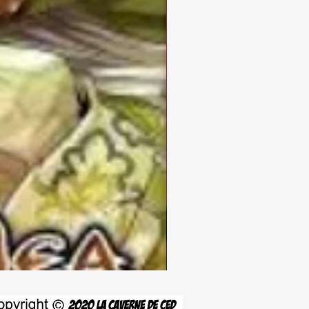
Demon
Tune
–
Tome
1