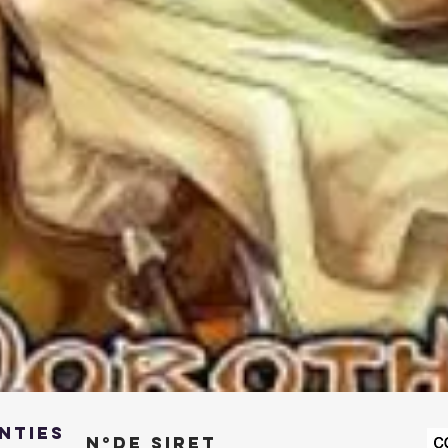
Aperçu rapide
NTIES
N°de SIRET