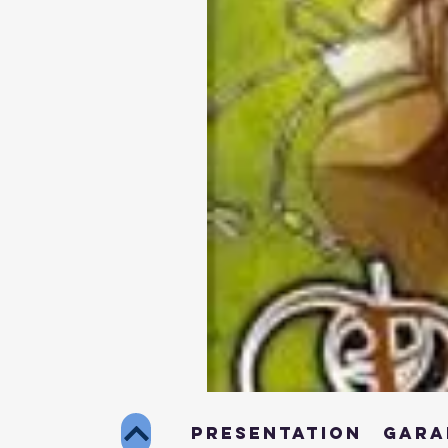
Dorothéa
–
Le
PRESENTATION
GARA
Châtiment
des