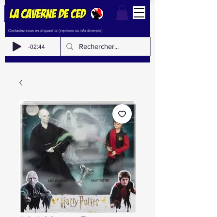
Contactez-nous en cliquant ici (reprises ou info diverses)
-02:44