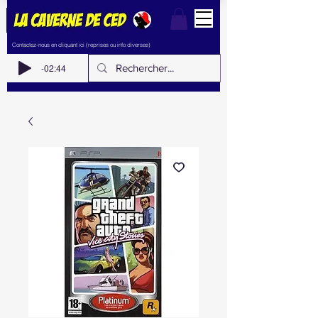
Contactez-nous en cliquant ici (reprises ou info diverses)
-02:44