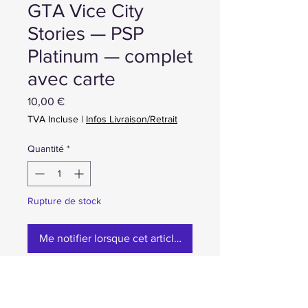
GTA Vice City
Stories — PSP
Platinum — complet
avec carte
Prix
10,00 €
TVA Incluse
|
Infos Livraison/Retrait
Quantité
*
Rupture de stock
Me notifier lorsque cet article est disponible
occasion en boite complet avec la
carte