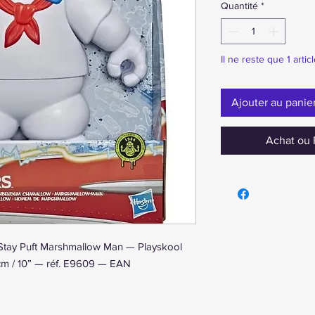
Quantité
*
Il ne reste que 1 artic
Ajouter au panie
Achat ou 
Stay Puft Marshmallow Man — Playskool
cm / 10” — réf. E9609 — EAN