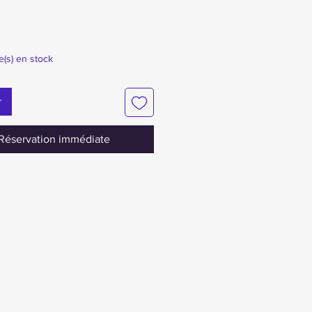
le(s) en stock
r
Réservation immédiate