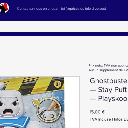
Contactez-nous en cliquant ici (reprises ou info diverses)
Prix nets. TVA non applic
Aucun supplément de TVA
Ghostbuste
— Stay Puf
— Playskoo
Prix
15,00 €
TVA Incluse
|
Infos Li