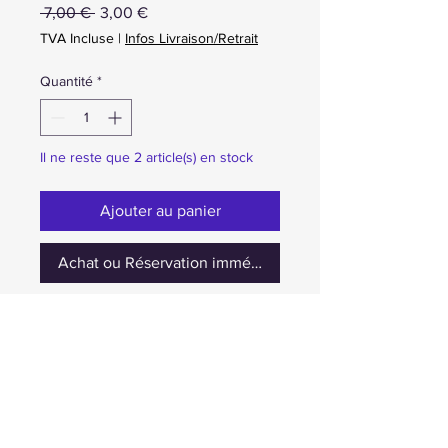
Prix
Prix
 7,00 € 
3,00 €
original
promotionnel
TVA Incluse
|
Infos Livraison/Retrait
Quantité
*
Il ne reste que 2 article(s) en stock
Ajouter au panier
Achat ou Réservation immédiate
occasion sans boite
Prix nets. TVA non applicable selon le
régime de franchise en base.
Aucun supplément de TVA ne sera ajouté au