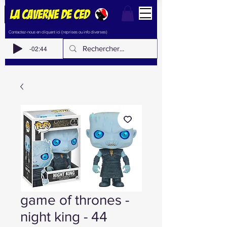
Contactez-nous en cliquant ici (reprises ou info diverses)
-02:44
game of thrones -
night king - 44