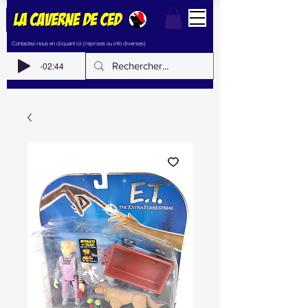
Contactez-nous en cliquant ici (reprises ou info diverses)
-02:44