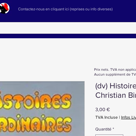
Contactez-nous en cliquant ici (reprises ou info diverses)
Prix nets. TVA non applic
Aucun supplément de TVA
(dv) Histoir
Christian Bi
Prix
3,00 €
TVA Incluse
|
Infos Li
Quantité
*