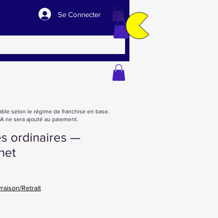
Se Connecter
able selon le régime de franchise en base.
 ne sera ajouté au paiement.
es ordinaires —
net
vraison/Retrait