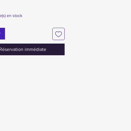
le(s) en stock
r
Réservation immédiate